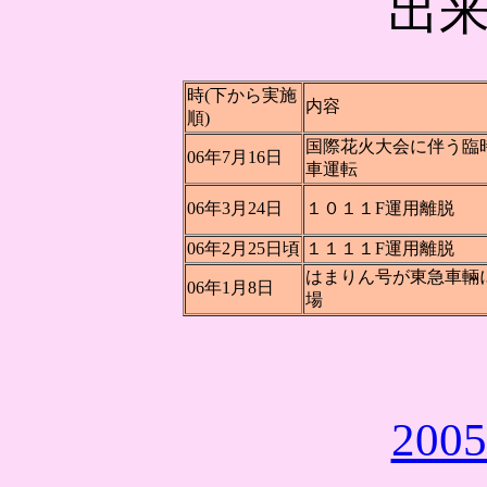
出
時(下から実施
内容
順)
国際花火大会に伴う臨
06年7月16日
車運転
06年3月24日
１０１１F運用離脱
06年2月25日頃
１１１１F運用離脱
はまりん号が東急車輛
06年1月8日
場
20