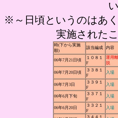
※～日頃というのはあ
実施された
時(下から実施
該当編成
内容
順)
運用
１０８１
06年7月21日頃
F
脱
３３８１
06年7月20日頃
入場
F
３３９１
06年7月3日
入場
F
３３７１
06年6月下旬
入場
F
３３２１
06年6月20日
入場
F
３４４１